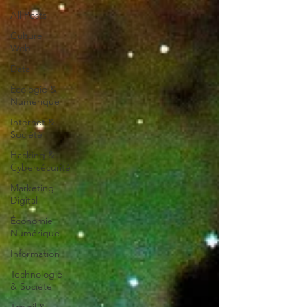
All Posts
Culture
Web
Data
Écologie &
Numérique
Internet &
Société
Hacking &
Cybersécurité
Marketing
Digital
Économie
Numérique
Information
Technologie
& Société