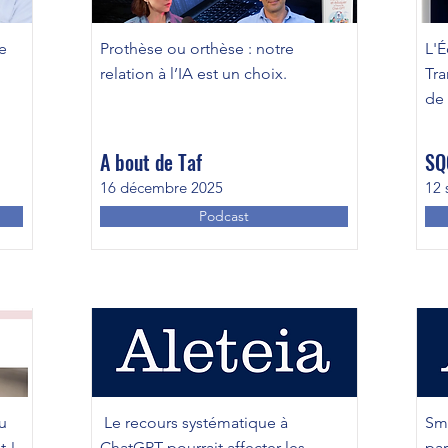
e
Prothèse ou orthèse : notre
L'É
relation à l’IA est un choix.
Tra
de
A bout de Taf
SQ
16 décembre 2025
12 
Podcast
u
Le recours systématique à
Sma
t !
ChatGPT pourrait affecter les
par