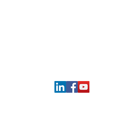
Pour me
contacter
Par email
www.smartphoneshow.fr
© 2025 - Jean Pouly - Econum®
Mentions légales
Politique de confidentialité