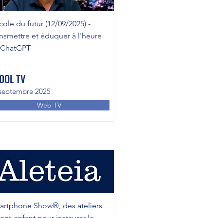
cole du futur (12/09/2025) -
nsmettre et éduquer à l'heure
 ChatGPT
OOL TV
septembre 2025
Web TV
rtphone Show®, des ateliers
ent-enfant pour instaurer le