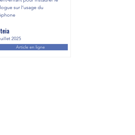
logue sur l’usage du
léphone
teia
juillet 2025
Article en ligne