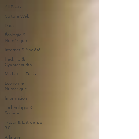
All Posts
Culture Web
Data
Écologie &
Numérique
Internet & Société
Hacking &
Cybersécurité
Marketing Digital
Économie
Numérique
Information
Technologie &
Société
Travail & Entreprise
3.0
A la une