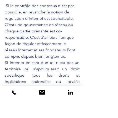
 Si le contrôle des contenus n’est pas 
possible, en revanche la notion de 
régulation d’Internet est souhaitable. 
C’est une gouvernance en réseau où 
chaque partie prenante est co-
responsable. C’est d’ailleurs l’unique 
façon de réguler efficacement le 
réseau Internet et ses fondateurs l’ont 
compris depuis bien longtemps.
Si Internet en tant que tel n’est pas un 
territoire où s’appliquerait un droit 
spécifique, tous les droits et 
législations nationales ou locales 
s’appliquent sur Internet. S’il est interdit 
de tenir des propos racistes dans la 
vraie vie, la même règle qui s’applique 
sur Twitter ou Facebook. Il faut donc 
éduquer largement les utilisateurs 