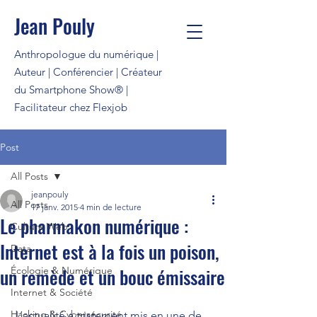
Jean Pouly
Anthropologue du numérique |
Auteur | Conférencier | Créateur
du Smartphone Show® |
Facilitateur chez Flexjob
Post
All Posts
jeanpouly
All Posts
17 janv. 2015
4 min de lecture
Le pharmakon numérique :
Culture Web
Internet est à la fois un poison,
Data
un remède et un bouc émissaire
Écologie & Numérique
Internet & Société
Hacking & Cybersécurité
 L’actualité a tristement mis en une de 