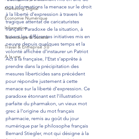
nos informations la menace sur le droit 
Marketing Digital
à la liberté d’expression à travers le 
Économie Numérique
tragique attentat de caricaturistes 
Information
français. Paradoxe de la situation, à 
travers les différentes initiatives mis en 
Technologie & Société
oeuvre depuis quelques temps et la 
Travail & Entreprise 3.0
volonté affichée d’instaurer un Patriot 
A la une
Act à la française, l’Etat s’apprête à 
prendre dans la précipitation des 
mesures liberticides sans précédent 
pour répondre justement à cette 
menace sur la liberté d’expression. Ce 
paradoxe étonnant est l’illustration 
parfaite du pharmakon, un vieux mot 
grec à l’origine du mot français 
pharmacie, remis au goût du jour 
numérique par le philosophe français 
Bernard Stiegler, mot qui désigne à la 