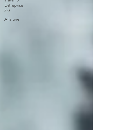
Travail &
Entreprise
3.0
A la une