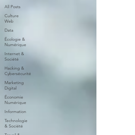
All Posts
Culture
Web
Data
Écologie &
Numérique
Internet &
Société
Hacking &
Cybersécurité
Marketing
Digital
Économie
Numérique
Information
Technologie
& Société