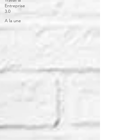
Travail &
Entreprise
3.0
A la une