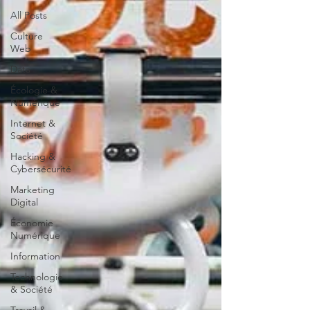
All Posts
Culture
Web
Data
Écologie &
Numérique
Internet &
Société
Hacking &
Cybersécurité
Marketing
Digital
Économie
Numérique
Information
Technologie
& Société