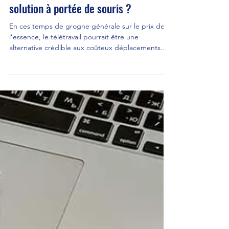
jeanpouly
27 nov. 2018
2 min de lecture
Carburants : et si nous avions déjà la
solution à portée de souris ?
En ces temps de grogne générale sur le prix de
l’essence, le télétravail pourrait être une
alternative crédible aux coûteux déplacements...