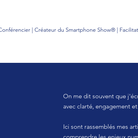
onférencier | Créateur du Smartphone Show® | Facilitat
On me dit souvent que j'écr
avec clarté, engagement e
Ici sont rassemblés mes art
comprendre les enjeux num