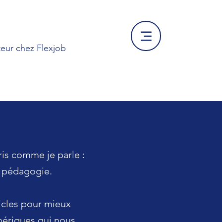
eur chez Flexjob
is comme je parle :
t pédagogie.
icles pour mieux
ériques qui nous