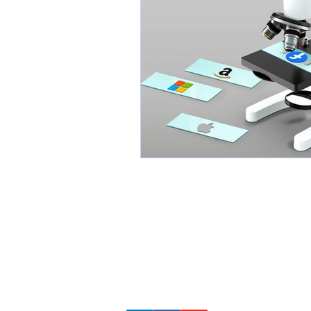
Pour me
contacter
Par email
www.smartphoneshow.fr