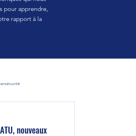
ts pour apprendre,
otre rapport à la
ersécurité
 Entreprise 3.0
A la une
NATU, nouveaux