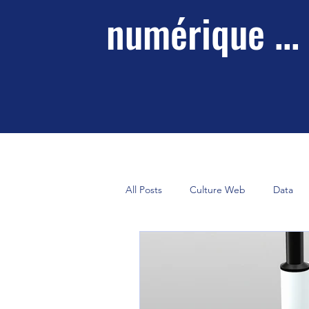
numérique ...
All Posts
Culture Web
Data
Marketing Digital
Économie N