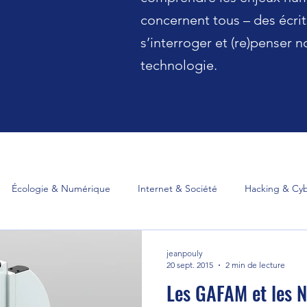
concernent tous – des écri
s’interroger et (re)penser n
technologie.
Écologie & Numérique
Internet & Société
Hacking & Cyb
umérique
Information
Technologie & Société
Travail &
jeanpouly
20 sept. 2015
2 min de lecture
Les GAFAM et les 