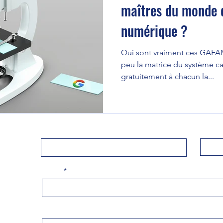
maîtres du monde 
numérique ?
Qui sont vraiment ces GAFA
peu la matrice du système car 
gratuitement à chacun la...
Prénom
Nom de
E-mail
Contacter