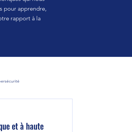
ts pour apprendre,
otre rapport à la
ersécurité
 Entreprise 3.0
A la une
que et à haute