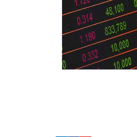
Pour me
contacter
Par email
www.smartphoneshow.fr