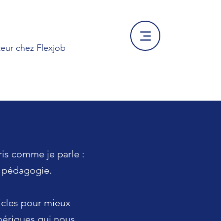
eur chez Flexjob
is comme je parle :
t pédagogie.
icles pour mieux
ériques qui nous