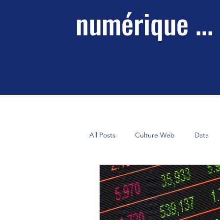
numérique ...
All Posts
Culture Web
Data
Marketing Digital
Économie N