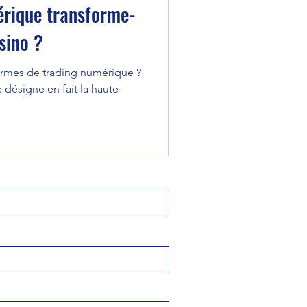
érique transforme-
asino ?
formes de trading numérique ?
désigne en fait la haute
 famille