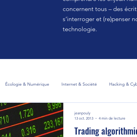
concernent tous – des écri
s’interroger et (re)penser n
technologie.
Écologie & Numérique
Internet & Société
Hacking & Cyb
umérique
Information
Technologie & Société
Travail &
jeanpouly
13 oct. 2013
4 min de lecture
Trading algorithmi