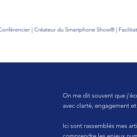
onférencier | Créateur du Smartphone Show® | Facilitat
On me dit souvent que j'écr
avec clarté, engagement e
Ici sont rassemblés mes art
comprendre les enjeux num