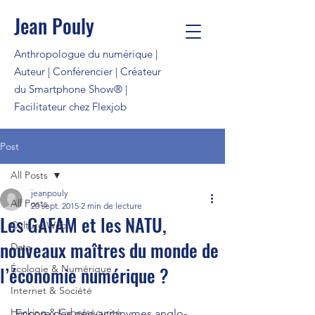
Jean Pouly
Anthropologue du numérique |
Auteur | Conférencier | Créateur
du Smartphone Show® |
Facilitateur chez Flexjob
Post
All Posts
jeanpouly
All Posts
20 sept. 2015
2 min de lecture
Les GAFAM et les NATU,
Culture Web
nouveaux maîtres du monde de
Data
l’économie numérique ?
Écologie & Numérique
Internet & Société
Hacking & Cybersécurité
 Encore des néo-acronymes anglo-