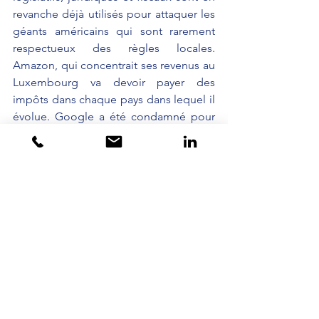
revanche déjà utilisés pour attaquer les 
géants américains qui sont rarement 
respectueux des règles locales. 
Amazon, qui concentrait ses revenus au 
Luxembourg va devoir payer des 
impôts dans chaque pays dans lequel il 
évolue. Google a été condamné pour 
avoir favorisé ses propres services de 
shopping a du se plier aux exigences 
de la CNIL française pour mettre en 
place un droit à l’oubli. 
Mais cela sonne comme des gouttes 
d’eau dans l’océan et surtout cela 
concerne essentiellement des mesures 
défensives, comme si la bataille était 
déjà perdue.