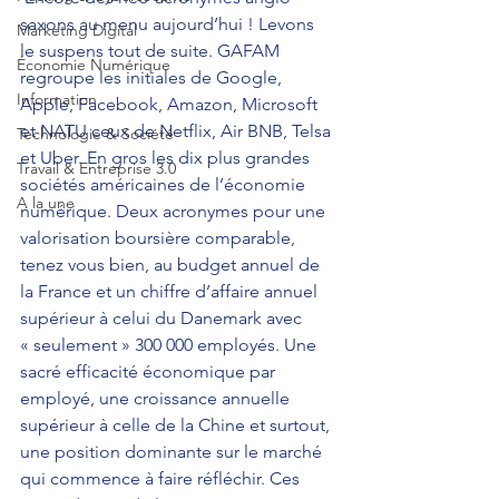
saxons au menu aujourd’hui ! Levons 
Marketing Digital
le suspens tout de suite. GAFAM 
Économie Numérique
regroupe les initiales de Google, 
Information
Apple, Facebook, Amazon, Microsoft 
et NATU ceux de Netflix, Air BNB, Telsa 
Technologie & Société
et Uber. En gros les dix plus grandes 
Travail & Entreprise 3.0
sociétés américaines de l’économie 
A la une
numérique. Deux acronymes pour une 
valorisation boursière comparable, 
tenez vous bien, au budget annuel de 
la France et un chiffre d’affaire annuel 
supérieur à celui du Danemark avec 
« seulement » 300 000 employés. Une 
sacré efficacité économique par 
employé, une croissance annuelle 
supérieur à celle de la Chine et surtout, 
une position dominante sur le marché 
qui commence à faire réfléchir. Ces 